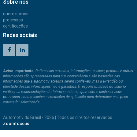
Sobre nós
quem somos
processos
certificações
Redes sociais
Aviso importante
:
Refêrencias cruzadas, informações técnicas, pedidos e outras
informações são apresentadas para sua conveniência e são baseadas nas
informações que a automotiv acredita serem confiáveis, mas a extatidão ou
plenitude dessas informações nao é garantida, É responsabilidade do usuário
verificar as recomendações do fábricante do equipamento e conhecer seus
processos, contaminantes e condições de aplicação para determinar se a peça
correta foi selecionada.
Automotiv do Brasil - 2026 | Todos os direitos reservados
Zoomfoccus