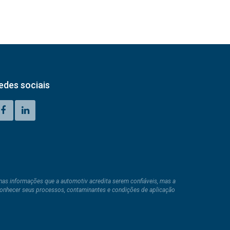
edes sociais
nas informações que a automotiv acredita serem confiáveis, mas a
 conhecer seus processos, contaminantes e condições de aplicação