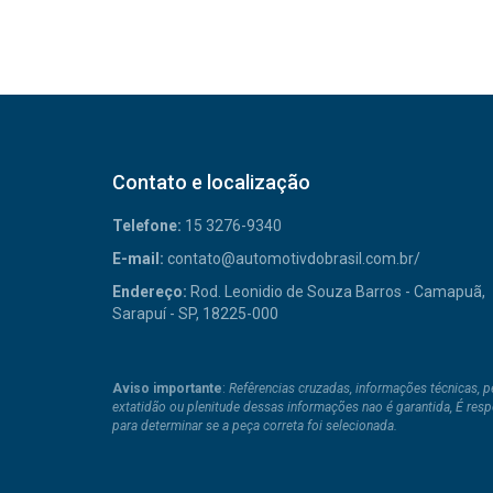
Contato e localização
Telefone:
15 3276-9340
E-mail:
contato@automotivdobrasil.com.br/
Endereço:
Rod. Leonidio de Souza Barros - Camapuã,
Sarapuí - SP, 18225-000
Aviso importante
:
Refêrencias cruzadas, informações técnicas, 
extatidão ou plenitude dessas informações nao é garantida, É res
para determinar se a peça correta foi selecionada.