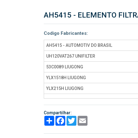
AH5415 - ELEMENTO FILTR
Codigo Fabricantes:
AH5415 - AUTOMOTIV DO BRASIL
UH120VAT267 UNIFILTER
53C0089 LIUGONG
YLX1518H LIUGONG
YLX215H LIUGONG
Compartilhar:
Share
Facebook
Twitter
Email