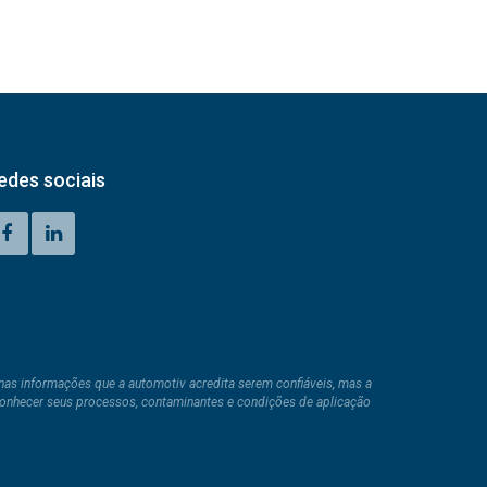
edes sociais
nas informações que a automotiv acredita serem confiáveis, mas a
 conhecer seus processos, contaminantes e condições de aplicação