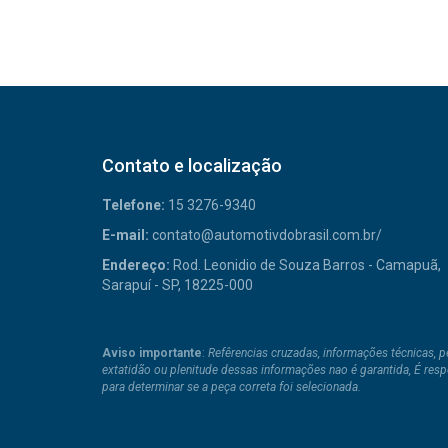
Contato e localização
Telefone:
15 3276-9340
E-mail:
contato@automotivdobrasil.com.br/
Endereço:
Rod. Leonidio de Souza Barros - Camapuã,
Sarapuí - SP, 18225-000
Aviso importante
:
Refêrencias cruzadas, informações técnicas, 
extatidão ou plenitude dessas informações nao é garantida, É res
para determinar se a peça correta foi selecionada.